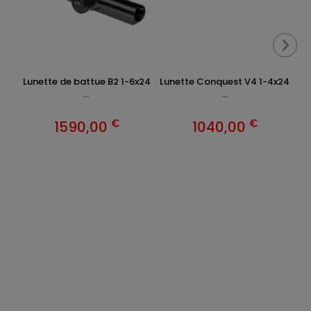
Lunette de battue B2 1-6x24
Lunette Conquest V4 1-4x24
LU
...
...
€
€
1590,00
1040,00