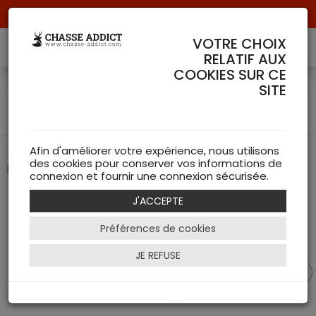
Livraison offerte à partir de 70 € de commande !
VOTRE CHOIX
RELATIF AUX
COOKIES SUR CE
Lunette Conquest V6 1.1-
SITE
6x24 (60) à rail - ZEISS
ZEISS Conquest V6 : Des performances exceptionnelles
Afin d'améliorer votre expérience, nous utilisons
des cookies pour conserver vos informations de
pour une précision ultime
connexion et fournir une connexion sécurisée.
J'ACCEPTE
Préférences de cookies
JE REFUSE