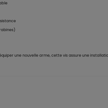
able
ésistance
arabines)
uiper une nouvelle arme, cette vis assure une installatio