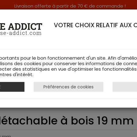
Livraison offerte à partir de 70 € de commande !
RERIE DANS LES VOSGES & SUR INTERNET
VOTRE CHOIX RELATIF AUX 
portants pour le bon fonctionnement d'un site. Afin d'amélio
ilisons des cookies pour conserver les informations de conne
ecter des statistiques en vue d'optimiser les fonctionnalité
TS DE CHASSE
RAYON FEMME
CHAUSSURES
ACCESSOIRES
tres d'intérêt.
E
Préférences de cookies
adière détachable à bois 19 mm
détachable à bois 19 mm
19 mm