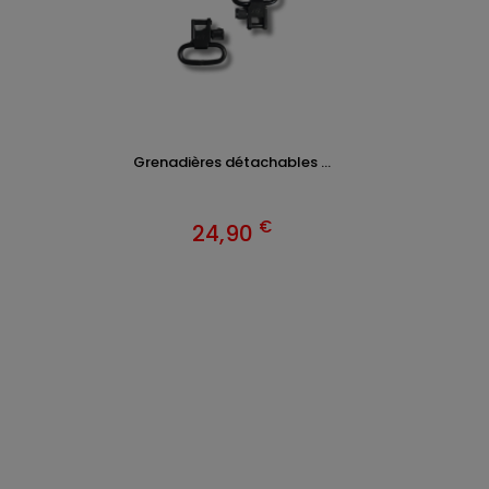
Grenadières détachables ...
€
24,90
VÊTEM
Chasse
Achete
INFOR