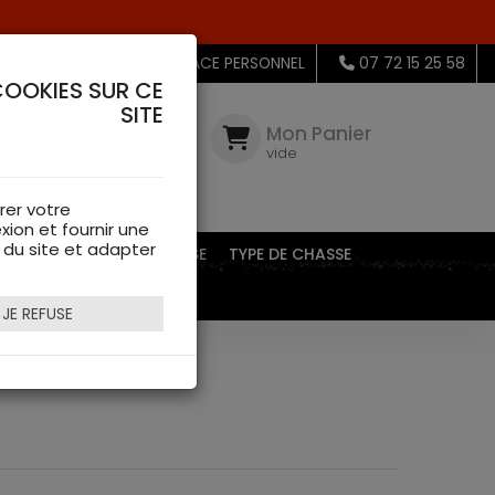
MON ESPACE PERSONNEL
07 72 15 25 58
COOKIES SUR CE
SITE
Mon
Compte
Mon Panier
connectez-
vide
vous
rer votre
xion et fournir une
s du site et adapter
EQUIPEMENTS DE CHASSE
TYPE DE CHASSE
JE REFUSE