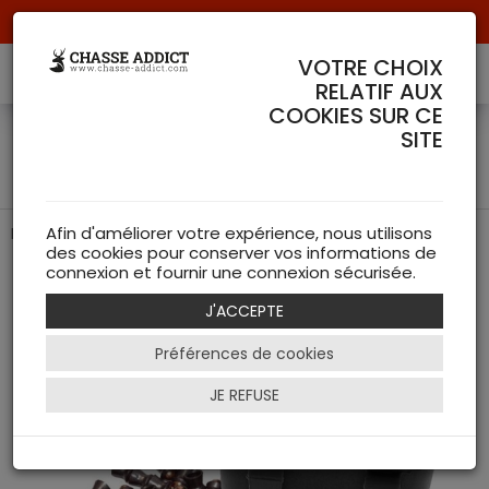
Livraison offerte à partir de 70 € de commande !
VOTRE CHOIX
RELATIF AUX
COOKIES SUR CE
Plombs Gamo Rocket 100
SITE
unités cal 5.5
Plombs Gamo Rocket cal 5.5
Afin d'améliorer votre expérience, nous utilisons
des cookies pour conserver vos informations de
connexion et fournir une connexion sécurisée.
J'ACCEPTE
Préférences de cookies
JE REFUSE