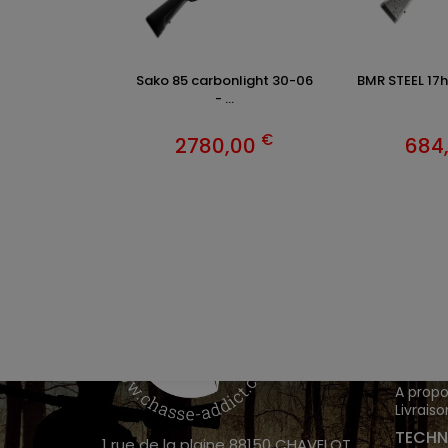
Sako 85 carbonlight 30-06
BMR STEEL 17
- ...
€
2780,00
684
VÊTEM
Chasse
Achete
INFOR
A propo
Livraiso
TECHN
1 rue de la plaine 88150 CHAVELOT