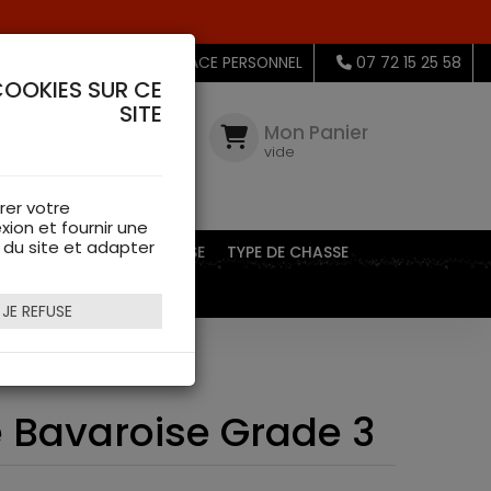
MON ESPACE PERSONNEL
07 72 15 25 58
COOKIES SUR CE
SITE
Mon
Compte
Mon Panier
connectez-
vide
vous
rer votre
xion et fournir une
s du site et adapter
EQUIPEMENTS DE CHASSE
TYPE DE CHASSE
JE REFUSE
e 3
se Bavaroise Grade 3