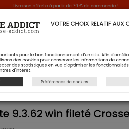
Livraison offerte à partir de 70 € de commande !
RERIE DANS LES VOSGES & SUR INTERNET
VOTRE CHOIX RELATIF AUX 
portants pour le bon fonctionnement d'un site. Afin d'amélio
ilisons des cookies pour conserver les informations de conne
ecter des statistiques en vue d'optimiser les fonctionnalité
TS DE CHASSE
RAYON FEMME
CHAUSSURES
ACCESSOIRES
tres d'intérêt.
E
Préférences de cookies
wning Bar 4X Elite 9.3.62 win fileté Crosse Bavaroise Grad
te 9.3.62 win fileté Cros
rowning