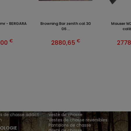
hmr - BERGARA
Browning Bar zenith cal.30
Mauser M2
06 ...
calib
€
€
,00
2880,65
277
ENTS ET
TENUES DE CHASSE
DE GRANDE MARQUE SONT CH
 Addict est le spécialiste des vêtements de chasse haut
z vos vêtements de chasse et tenue de chasse sur notre bout
MATIONS
ARTICLES DE CHASSE
s de chasse addict
Veste de chasse
n
Vestes de chasse reversibles
Pantalons de chasse
OLOGIE
Gilets de chasse