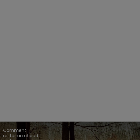
EZ CHASSE ADDICT.
 de gamme,
,
,
.
HARKILA
SEELAND
DEERHUNTER
ique en ligne dédié à l'univers de la chasse.
CONSEILS DE
CHASSE
Comment
rester au chaud