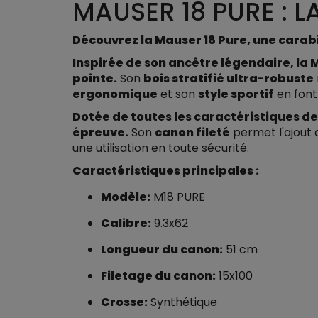
MAUSER 18 PURE : L
Découvrez la Mauser 18 Pure, une carabi
Inspirée de son ancêtre légendaire, la 
pointe.
Son
bois stratifié ultra-robuste
ergonomique
et son
style sportif
en font 
Dotée de toutes les caractéristiques de 
épreuve.
Son
canon fileté
permet l'ajout 
une utilisation en toute sécurité.
Caractéristiques principales :
Modèle:
M18 PURE
Calibre:
9.3x62
Longueur du canon:
51 cm
Filetage du canon:
15x100
Crosse:
Synthétique