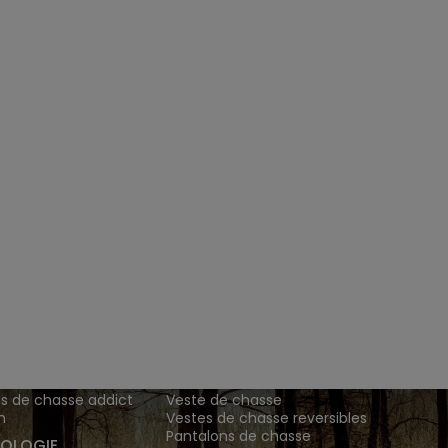
ENTS ET
TENUES DE CHASSE
DE GRANDE MARQUE SONT CH
 Addict est le spécialiste des vêtements de chasse haut
z vos vêtements de chasse et tenue de chasse sur notre bout
MATIONS
ARTICLES DE CHASSE
s de chasse addict
Veste de chasse
n
Vestes de chasse reversibles
Pantalons de chasse
OLOGIE