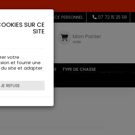
MON ESPACE PERSONNEL
07 72 15 25 58
COOKIES SUR CE
SITE
Mon
Compte
Mon Panier
connectez-
vide
vous
rer votre
xion et fournir une
s du site et adapter
EQUIPEMENTS DE CHASSE
TYPE DE CHASSE
JE REFUSE