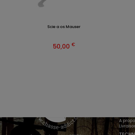
Scie a os Mauser
€
50,00
VÊTEM
Chasse
Achete
INFOR
A propo
Livraiso
TECHN