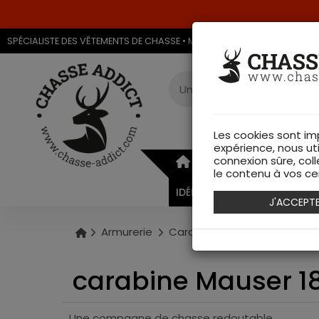
SPÉCIALISTE DES VÊTEMENTS DE CHASSE • MAGASIN DE CHASSE & ARMU
Les cookies sont im
expérience, nous ut
connexion sûre, coll
ARMURERIE
VÊTEMEN
le contenu à vos cen
IDÉES CADEAUX
J'ACCEPT
Armurerie
Carabines de chasse
car
carabine Mauser 1
Une compagne de chasse redoutable