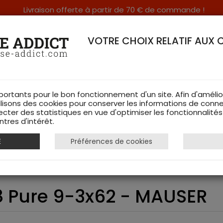
Livraison offerte à partir de 70 € de commande !
RERIE DANS LES VOSGES & SUR INTERNET
VOTRE CHOIX RELATIF AUX 
portants pour le bon fonctionnement d'un site. Afin d'amélio
ilisons des cookies pour conserver les informations de conne
ecter des statistiques en vue d'optimiser les fonctionnalité
TS DE CHASSE
RAYON FEMME
CHAUSSURES
ACCESSOIRES
tres d'intérêt.
E
Préférences de cookies
abine Mauser 18 Pure 9-3x62 - MAUSER
8 Pure 9-3x62 - MAUSER