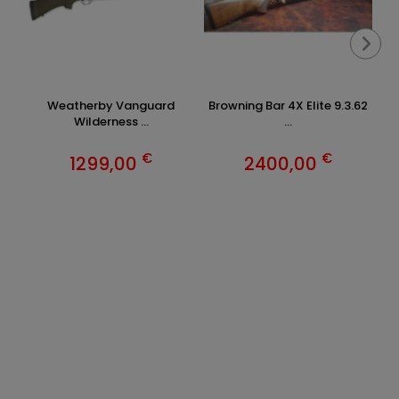
Weatherby Vanguard
Browning Bar 4X Elite 9.3.62
B
Wilderness ...
...
€
€
1299,00
2400,00