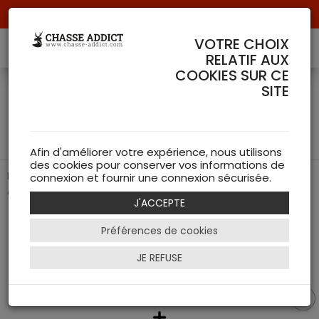
Livraison offerte à partir de 70 € de commande !
VOTRE CHOIX
RELATIF AUX
COOKIES SUR CE
Pack SAKO Quad Varmint
SITE
.22LR - Canon Lourd &
Accessoires
Afin d'améliorer votre expérience, nous utilisons
des cookies pour conserver vos informations de
L'excellence finlandaise en pack complet : carabine à
connexion et fournir une connexion sécurisée.
canon lourd, silencieux Ase Utra, bipied et fourreau SAKO.
J'ACCEPTE
Préférences de cookies
JE REFUSE