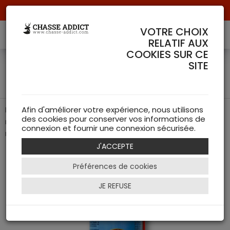
Livraison offerte à partir de 70 € de commande !
VOTRE CHOIX
RELATIF AUX
COOKIES SUR CE
Huile Armistol 3 en 1 Aérosol
SITE
200ml - Entretien Armes
L'indispensable "Plus Vendue" : Lubrifie, protège et
Afin d'améliorer votre expérience, nous utilisons
des cookies pour conserver vos informations de
neutralise les résidus de poudre pour une longévité
connexion et fournir une connexion sécurisée.
maximale.
J'ACCEPTE
Préférences de cookies
JE REFUSE