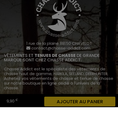
1 rue de la plaine 88150 CHAVELOT
contact@chasse-addict.com
VÊTEMENTS ET
TENUES DE CHASSE
DE GRANDE
MARQUE SONT CHEZ CHASSE ADDICT.
Chasse Addict est le spécialiste des vêtements de
chasse haut de gamme,
,
,
.
HARKILA
SEELAND
DEERHUNTER
Achetez vos vêtements de chasse et tenue de chasse
sur notre boutique en ligne dédié à l'univers de la
chasse.
INFORMATIONS
€
9,90
AJOUTER AU PANIER
A propos de chasse addict
Livraison