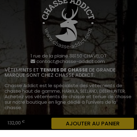
1 rue de la plaine 88150 CHAVELOT
contact@chasse-addict.com
VÊTEMENTS ET
TENUES DE CHASSE
DE GRANDE
MARQUE SONT CHEZ CHASSE ADDICT.
Chasse Addict est le spécialiste des vêtements de
chasse haut de gamme,
,
,
.
HARKILA
SEELAND
DEERHUNTER
Achetez vos vêtements de chasse et tenue de chasse
sur notre boutique en ligne dédié à l'univers de la
chasse.
INFORMATIONS
€
132,00
AJOUTER AU PANIER
A propos de chasse addict
Livraison