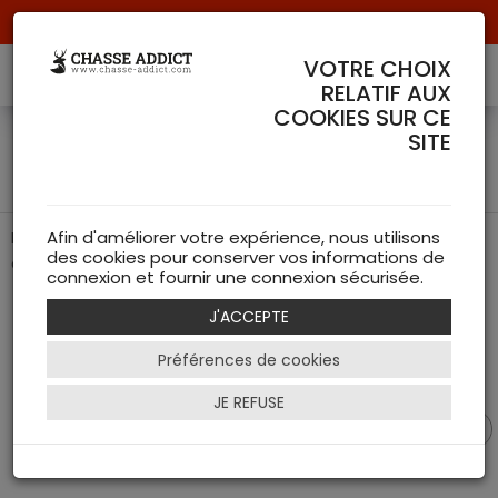
Livraison offerte à partir de 70 € de commande !
VOTRE CHOIX
RELATIF AUX
COOKIES SUR CE
Lunette 3-9 x 40 WR -
SITE
Gamo
Parfaite pour le tir de loisir sur cible et à l'arme à air
Afin d'améliorer votre expérience, nous utilisons
des cookies pour conserver vos informations de
comprimé
connexion et fournir une connexion sécurisée.
J'ACCEPTE
Préférences de cookies
JE REFUSE