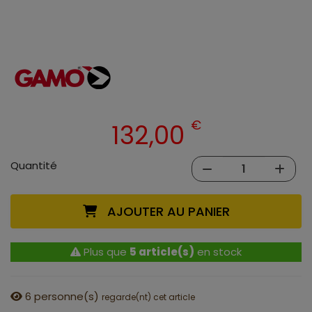
€
132,00
Quantité
AJOUTER AU PANIER
Plus que
5 article(s)
en stock
6
personne(s)
regarde(nt) cet article