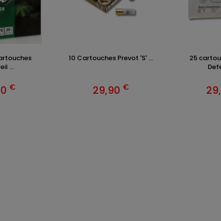
artouches
10 Cartouches Prevot 'S' ...
25 cartou
l ...
Defe
€
€
90
29,90
29
ENTS ET
TENUES DE CHASSE
DE GRANDE MARQUE SONT CH
 Addict est le spécialiste des vêtements de chasse haut
z vos vêtements de chasse et tenue de chasse sur notre bout
MATIONS
ARTICLES DE CHASSE