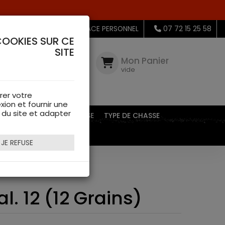
MON ESPACE PERSONNEL
07 72 15 25 58
COOKIES SUR CE
SITE
Mon
Compte
Mon Panier
connectez-
vide
vous
rer votre
xion et fournir une
s du site et adapter
EQUIPEMENTS DE CHASSE
TYPE DE CHASSE
JE REFUSE
. 12 (12 Grains)