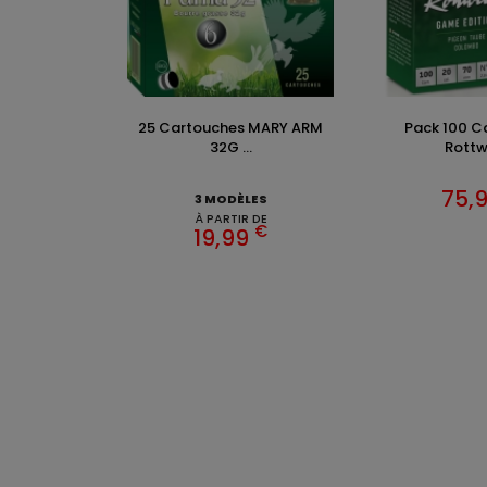
25 Cartouches MARY ARM
Pack 100 C
32G ...
Rottwei
75,
3 MODÈLES
À PARTIR DE
€
19,99
VÊTEM
Chasse
Achete
INFOR