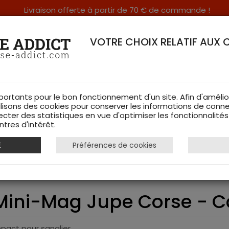
Livraison offerte à partir de 70 € de commande !
RERIE DANS LES VOSGES & SUR INTERNET
VOTRE CHOIX RELATIF AUX 
portants pour le bon fonctionnement d'un site. Afin d'amélio
ilisons des cookies pour conserver les informations de conne
ecter des statistiques en vue d'optimiser les fonctionnalité
TS DE CHASSE
RAYON FEMME
CHAUSSURES
ACCESSOIRES
tres d'intérêt.
E
Préférences de cookies
ne Prévot Mini-Mag Jupe Corse - Cal. 12 (12 Grains)
Mini-Mag Jupe Corse - Cal
mpact pour sanglier.