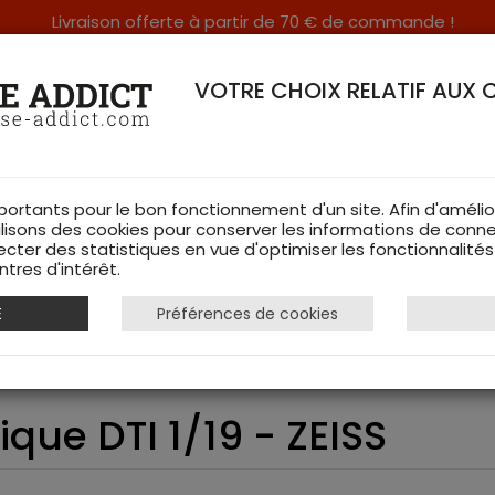
Livraison offerte à partir de 70 € de commande !
RERIE DANS LES VOSGES & SUR INTERNET
VOTRE CHOIX RELATIF AUX 
portants pour le bon fonctionnement d'un site. Afin d'amélio
ilisons des cookies pour conserver les informations de conne
ecter des statistiques en vue d'optimiser les fonctionnalité
TS DE CHASSE
RAYON FEMME
CHAUSSURES
ACCESSOIRES
tres d'intérêt.
E
Préférences de cookies
thermique DTI 1/19 - ZEISS
que DTI 1/19 - ZEISS