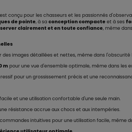
est conçu pour les chasseurs et les passionnés d'observa
ques de pointe
, à sa
conception compacte
et à ses
fo
server clairement et en toute confiance
, même dans 
elles
 des images détaillées et nettes, même dans l'obscurité l
0 m
pour une vue d'ensemble optimale, même dans les 
essif pour un grossissement précis et une reconnaissance
acile et une utilisation confortable d'une seule main.
ne résistance accrue aux chocs et aux intempéries.
ommandes intuitives pour une utilisation facile, même da
érience utilisateur optimale