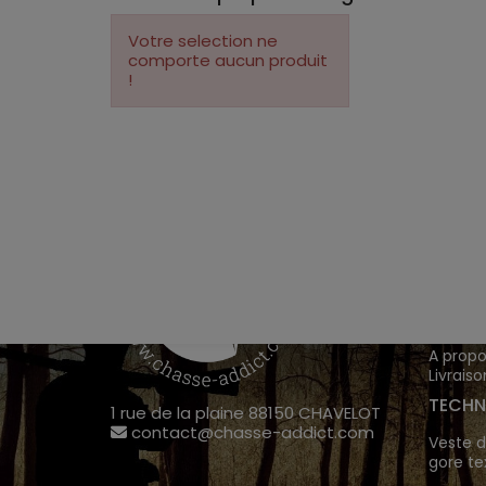
Votre selection ne
comporte aucun produit
!
VÊTEM
Chasse
Achete
INFOR
A propo
Livraiso
TECHN
1 rue de la plaine 88150 CHAVELOT
contact@chasse-addict.com
Veste d
gore te