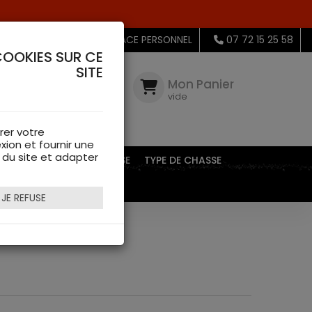
MON ESPACE PERSONNEL
07 72 15 25 58
COOKIES SUR CE
SITE
Mon
Compte
Mon Panier
connectez-
vide
vous
rer votre
xion et fournir une
s du site et adapter
EQUIPEMENTS DE CHASSE
TYPE DE CHASSE
JE REFUSE