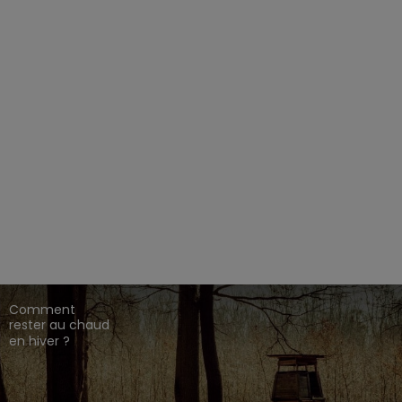
EZ CHASSE ADDICT.
 de gamme,
,
,
.
HARKILA
SEELAND
DEERHUNTER
ique en ligne dédié à l'univers de la chasse.
CONSEILS DE
CHASSE
Comment
rester au chaud
en hiver ?