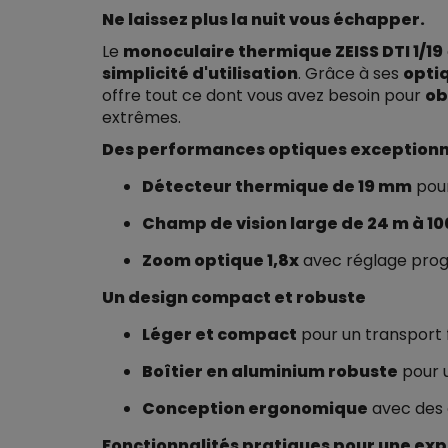
Ne laissez plus la nuit vous échapper.
Le
monoculaire thermique ZEISS DTI 1/19
simplicité d'utilisation
. Grâce à ses
opti
offre tout ce dont vous avez besoin pour
ob
extrêmes.
Des performances optiques exceptionn
Détecteur thermique de 19 mm
pour
Champ de vision large de 24 m à 10
Zoom optique 1,8x
avec réglage progr
Un design compact et robuste
Léger et compact
pour un transport f
Boîtier en aluminium robuste
pour u
Conception ergonomique
avec des c
Fonctionnalités pratiques pour une exp