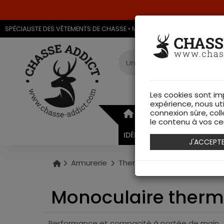
SPÉCIALISTE DES VÊTEMENTS DE CHASSE • MAGASIN DE CHASSE & ARMU
Les cookies sont im
expérience, nous ut
connexion sûre, coll
ARMURERIE
VÊTEMEN
le contenu à vos cen
IDÉES CADEAUX
J'ACCEPT
Armurerie
Thermiques
Monoculaire 
Monoculaire thermi
Performance et compacité à portée de main