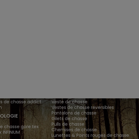
ENTS ET
TENUES DE CHASSE
DE GRANDE MARQUE SONT CH
 Addict est le spécialiste des vêtements de chasse haut
z vos vêtements de chasse et tenue de chasse sur notre bout
MATIONS
ARTICLES DE CHASSE
s de chasse addict
Veste de chasse
n
Vestes de chasse reversibles
Pantalons de chasse
OLOGIE
Gilets de chasse
Pulls de chasse
e chasse gore tex
Chemises de chasse
x INFINIUM
Lunettes & Points rouges de chasse