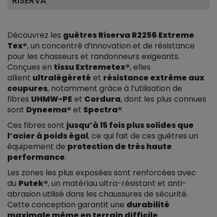
RISERVA
Découvrez les
guêtres Riserva R2256 Extreme
Tex®
, un concentré d’innovation et de résistance
pour les chasseurs et randonneurs exigeants.
Conçues en
tissu Extremetex®
, elles
allient
ultralégèreté
et
résistance extrême aux
coupures
, notamment grâce à l’utilisation de
fibres
UHMW-PE
et
Cordura
, dont les plus connues
sont
Dyneema®
et
Spectra®
.
Ces fibres sont
jusqu’à 15 fois plus solides que
l’acier à poids égal
, ce qui fait de ces guêtres un
équipement de
protection de très haute
performance
.
Les zones les plus exposées sont renforcées avec
du
Putek®
, un matériau ultra-résistant et anti-
abrasion utilisé dans les chaussures de sécurité.
Cette conception garantit une
durabilité
maximale même en terrain difficile
.