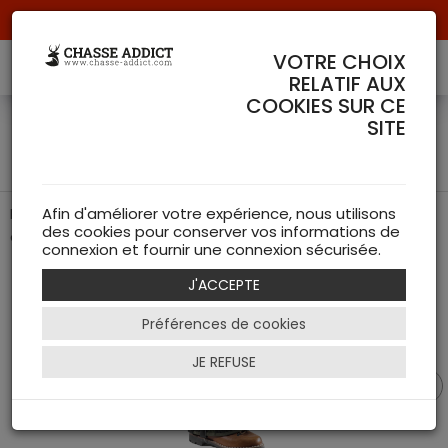
Livraison offerte à partir de 70 € de commande !
VOTRE CHOIX
RELATIF AUX
COOKIES SUR CE
Guêtres Extreme Tex -
SITE
Riserva
Protection ultime pour vos sorties de chasse les plus
Afin d'améliorer votre expérience, nous utilisons
des cookies pour conserver vos informations de
exigeantes.
connexion et fournir une connexion sécurisée.
J'ACCEPTE
Préférences de cookies
JE REFUSE