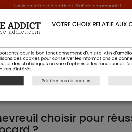
Livraison offerte à partir de 70 € de commande !
RERIE DANS LES VOSGES & SUR INTERNET
VOTRE CHOIX RELATIF AUX 
portants pour le bon fonctionnement d'un site. Afin d'amélio
ilisons des cookies pour conserver les informations de conne
ecter des statistiques en vue d'optimiser les fonctionnalité
TS DE CHASSE
RAYON FEMME
CHAUSSURES
ACCESSOIRES
tres d'intérêt.
E
Préférences de cookies
 Addict
vreuil choisir pour réus
ocard ?