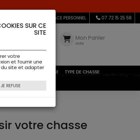
MON ESPACE PERSONNEL
07 72 15 25 58
COOKIES SUR CE
SITE
Mon
Compte
Mon Panier
connectez-
vide
vous
rer votre
xion et fournir une
s du site et adapter
EQUIPEMENTS DE CHASSE
TYPE DE CHASSE
JE REFUSE
sir votre chasse