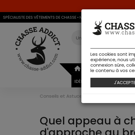
SPÉCIALISTE DES VÊTEMENTS DE CHASSE • MAGASIN DE CHASSE & ARMU
Les cookies sont im
expérience, nous ut
connexion sûre, coll
ARMURERIE
VÊTEMEN
le contenu à vos cen
IDÉES CADEAUX
J'ACCEPT
Conseils et Astuces
>
Conseils de Chasse
Quel appeau à che
d'approche au br