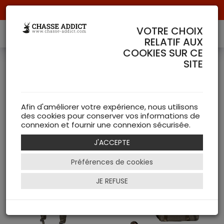
Livraison offerte à partir de 70 € de commande !
VOTRE CHOIX
RELATIF AUX
COOKIES SUR CE
SITE
Bagagerie VORN
( 4 articles
)
Afin d'améliorer votre expérience, nous utilisons
des cookies pour conserver vos informations de
connexion et fournir une connexion sécurisée.
NEW
J'ACCEPTE
Filtrer
Préférences de cookies
JE REFUSE