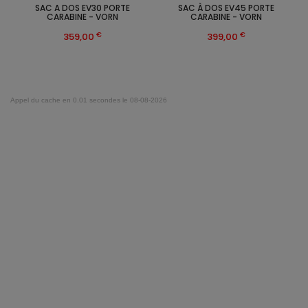
SAC A DOS EV30 PORTE
SAC À DOS EV45 PORTE
CARABINE - VORN
CARABINE - VORN
€
€
359,00
399,00
Appel du cache en 0.01 secondes le 08-08-2026