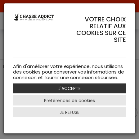
Livraison offerte à partir de 70 € de commande !
VOTRE CHOIX
RELATIF AUX
COOKIES SUR CE
Fourreau pour Carabine
SITE
Fjällräven
Fourreau pour carabine de chasse de chez Fjällräven
Afin d'améliorer votre expérience, nous utilisons
des cookies pour conserver vos informations de
connexion et fournir une connexion sécurisée.
J'ACCEPTE
Préférences de cookies
JE REFUSE