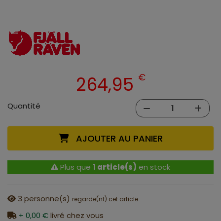
€
264,95
Quantité
AJOUTER AU PANIER
Plus que
1 article(s)
en stock
3
personne(s)
regarde(nt) cet article
+ 0,00 €
livré chez vous