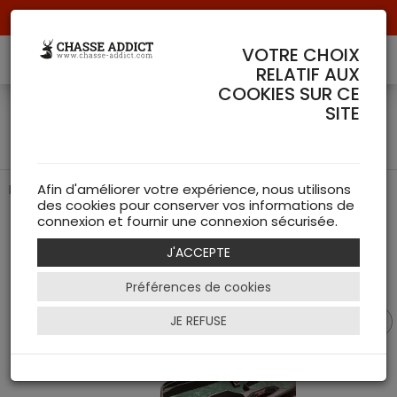
Livraison offerte à partir de 70 € de commande !
VOTRE CHOIX
RELATIF AUX
COOKIES SUR CE
Mallette de transport pour
SITE
R8 - Blaser
Protection optimale pour votre carabine
Afin d'améliorer votre expérience, nous utilisons
des cookies pour conserver vos informations de
connexion et fournir une connexion sécurisée.
J'ACCEPTE
Préférences de cookies
JE REFUSE