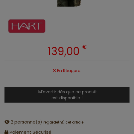
€
139,00
En Réappro.
M'avertir dès que ce produit
est disponible !
2
personne(s)
regarde(nt) cet article
Paiement Sécurisé