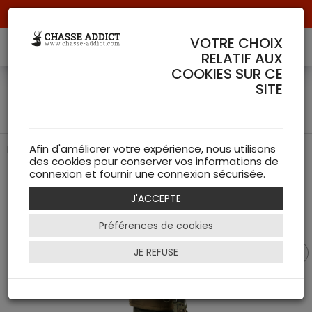
Livraison offerte à partir de 70 € de commande !
VOTRE CHOIX
RELATIF AUX
COOKIES SUR CE
Sac à dos Porte carabine
SITE
Kragg 40 Camo - Hart
Porte-carabine, camouflage pratique pour la chasse
Afin d'améliorer votre expérience, nous utilisons
des cookies pour conserver vos informations de
connexion et fournir une connexion sécurisée.
J'ACCEPTE
Préférences de cookies
JE REFUSE