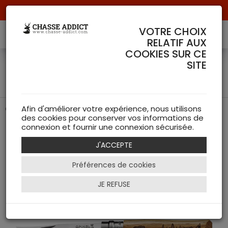
Livraison offerte à partir de 70 € de commande !
VOTRE CHOIX
RELATIF AUX
COOKIES SUR CE
Couteau Opinel Animalia
SITE
Sanglier
Couteau Animalia Sanglier de chez Opinel
Afin d'améliorer votre expérience, nous utilisons
des cookies pour conserver vos informations de
connexion et fournir une connexion sécurisée.
J'ACCEPTE
Préférences de cookies
JE REFUSE