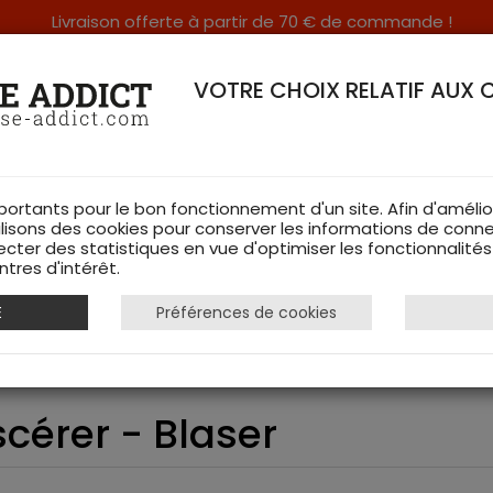
Livraison offerte à partir de 70 € de commande !
RERIE DANS LES VOSGES & SUR INTERNET
VOTRE CHOIX RELATIF AUX 
portants pour le bon fonctionnement d'un site. Afin d'amélio
ilisons des cookies pour conserver les informations de conne
ecter des statistiques en vue d'optimiser les fonctionnalité
TS DE CHASSE
RAYON FEMME
CHAUSSURES
ACCESSOIRES
tres d'intérêt.
E
Préférences de cookies
Couteau Scie à éviscérer - Blaser
cérer - Blaser