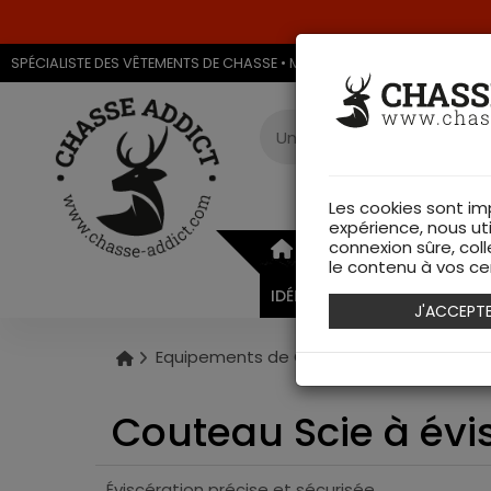
SPÉCIALISTE DES VÊTEMENTS DE CHASSE • MAGASIN DE CHASSE & ARMU
Les cookies sont im
expérience, nous ut
connexion sûre, coll
ARMURERIE
VÊTEMEN
le contenu à vos cen
IDÉES CADEAUX
J'ACCEPT
Equipements de Chasse
Coutellerie
Couteau Scie à évis
Éviscération précise et sécurisée