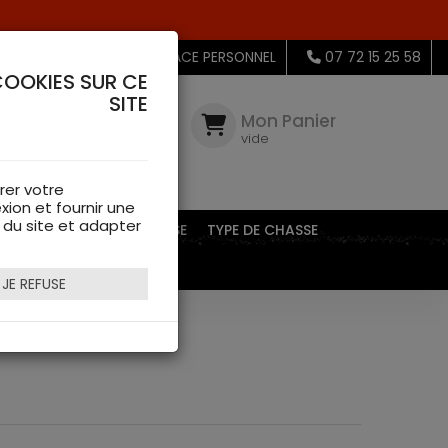
MON ESPACE PERSONNEL
07 72 15 25 58
COOKIES SUR CE
SITE
Mon
Compte
Mon Panier
connectez-
vide
vous
rer votre
xion et fournir une
s du site et adapter
EQUIPEMENTS DE CHASSE
TYPE DE CHASSE
JE REFUSE