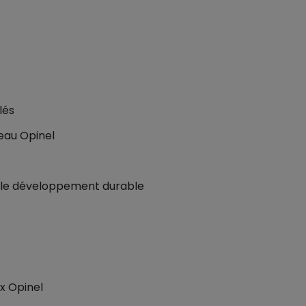
lés
eau Opinel
 le développement durable
ux Opinel