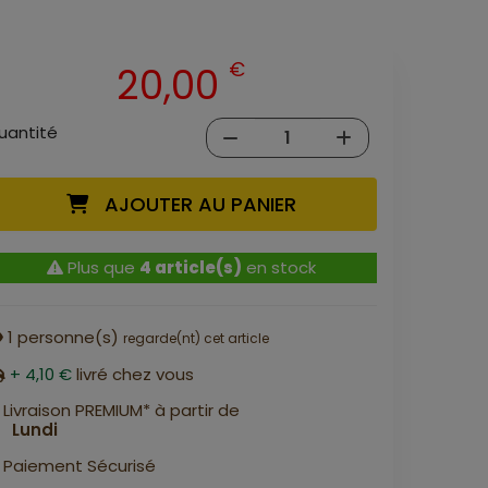
€
20,00
uantité
AJOUTER AU PANIER
Plus que
4 article(s)
en stock
1
personne(s)
regarde(nt) cet article
+ 4,10 €
livré chez vous
Livraison PREMIUM* à partir de
Lundi
Paiement Sécurisé