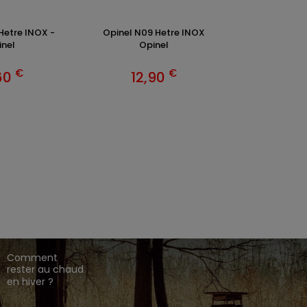
Hetre INOX -
Opinel N09 Hetre INOX
Couteau Anim
nel
Opinel
.
€
€
60
12,90
18,
EZ CHASSE ADDICT.
 de gamme,
,
,
.
HARKILA
SEELAND
DEERHUNTER
ique en ligne dédié à l'univers de la chasse.
CONSEILS DE
CHASSE
Comment
rester au chaud
en hiver ?