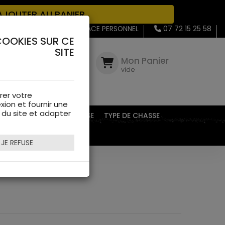
JOUTER AU PANIER
MON ESPACE PERSONNEL
07 72 15 25 58
COOKIES SUR CE
SITE
Mon
Compte
Mon Panier
connectez-
vide
vous
rer votre
xion et fournir une
s du site et adapter
EQUIPEMENTS DE CHASSE
TYPE DE CHASSE
JE REFUSE