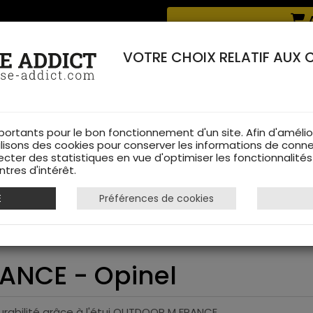
Livraison offerte à partir de 70 € de commande !
A
RERIE DANS LES VOSGES & SUR INTERNET
VOTRE CHOIX RELATIF AUX 
portants pour le bon fonctionnement d'un site. Afin d'amélio
ilisons des cookies pour conserver les informations de conne
ecter des statistiques en vue d'optimiser les fonctionnalité
TS DE CHASSE
RAYON FEMME
CHAUSSURES
ACCESSOIRES
tres d'intérêt.
E
Préférences de cookies
Etui OUTDOOR M FRANCE - Opinel
ANCE - Opinel
urabilité grâce à l'étui OUTDOOR M FRANCE.