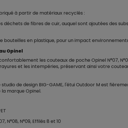
briqué à partir de matériaux recyclés :
s déchets de fibres de cuir, auquel sont ajoutées des sub
e bouteilles en plastique, pour un impact environnemental
au Opinel
confortablement les couteaux de poche Opinel N°07, N°08, N°
 rayures et les intempéries, préservant ainsi votre cout
e studio de design BIG-GAME, l'étui Outdoor M est fièremen
e la marque Opinel.
PET
, N°08, N°09, Effilés 8 et 10