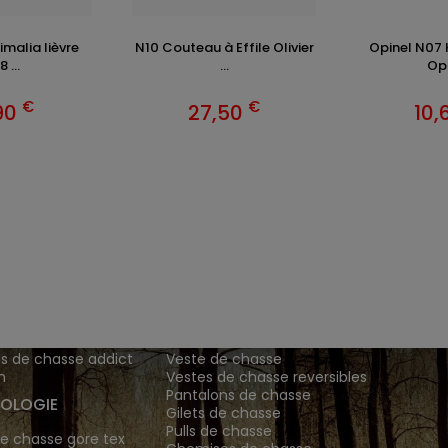
malia lièvre
N10 Couteau à Effile Olivier
Opinel N07 
 ...
...
Opi
€
€
90
27,50
10,
ENTS ET
TENUES DE CHASSE
DE GRANDE MARQUE SONT CH
 Addict est le spécialiste des vêtements de chasse haut
z vos vêtements de chasse et tenue de chasse sur notre bout
MATIONS
ARTICLES DE CHASSE
s de chasse addict
Veste de chasse
n
Vestes de chasse reversibles
Pantalons de chasse
OLOGIE
Gilets de chasse
Pulls de chasse
e chasse gore tex