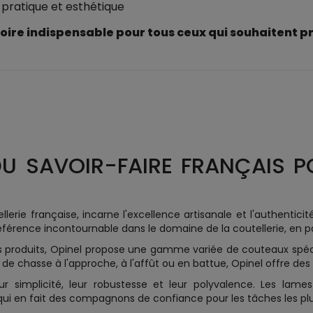
s pratique et esthétique
oire indispensable pour tous ceux qui souhaitent p
 DU SAVOIR-FAIRE FRANÇAIS 
ie française, incarne l'excellence artisanale et l'authenticit
érence incontournable dans le domaine de la coutellerie, en pa
 ses produits, Opinel propose une gamme variée de couteaux s
e chasse à l'approche, à l'affût ou en battue, Opinel offre de
ur simplicité, leur robustesse et leur polyvalence. Les lame
 qui en fait des compagnons de confiance pour les tâches les plu