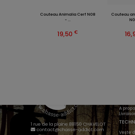
Couteau Animalia Cerf N08
Couteau ani
- ...
N08
€
19,50
16,
VÊTEM
Chasse
Achete
INFOR
A propo
Livraiso
TECHN
1 rue de la plaine 88150 CHAVELOT
contact@chasse-addict.com
Veste d