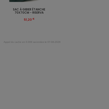
SAC À GIBIER ÉTANCHE
70X70CM - RISERVA
€
51,20
Appel du cache en 0.006 secondes le 07-08-2026