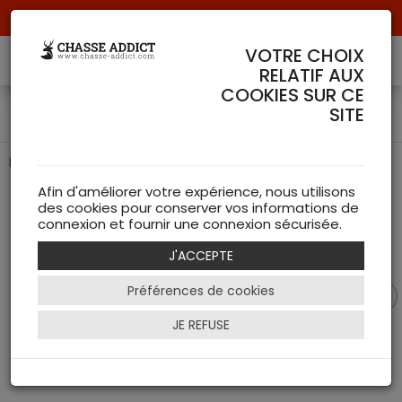
Livraison offerte à partir de 70 € de commande !
VOTRE CHOIX
RELATIF AUX
COOKIES SUR CE
Écusson Chevreuil Seeland
SITE
Écusson pour trophée de chevreuil de chez Seeland
Afin d'améliorer votre expérience, nous utilisons
des cookies pour conserver vos informations de
connexion et fournir une connexion sécurisée.
J'ACCEPTE
Préférences de cookies
JE REFUSE