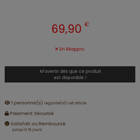
€
69,90
En Réappro.
M'avertir dès que ce produit
est disponible !
1
personne(s)
regarde(nt) cet article
Paiement Sécurisé
Satisfait ou Remboursé
jusqu'à 15 jours