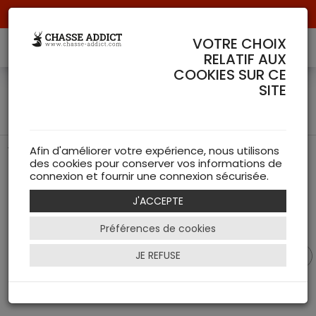
Livraison offerte à partir de 70 € de commande !
VOTRE CHOIX
RELATIF AUX
COOKIES SUR CE
Hure pour trophée de
SITE
sanglier
Trophée de chasse authentique
Afin d'améliorer votre expérience, nous utilisons
des cookies pour conserver vos informations de
connexion et fournir une connexion sécurisée.
J'ACCEPTE
Préférences de cookies
JE REFUSE