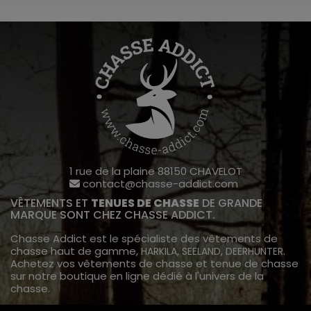
1 rue de la plaine 88150 CHAVELOT
contact@chasse-addict.com
VÊTEMENTS ET
TENUES DE CHASSE
DE GRANDE
MARQUE SONT CHEZ CHASSE ADDICT.
Chasse Addict est le spécialiste des vêtements de
chasse haut de gamme,
,
,
.
HARKILA
SEELAND
DEERHUNTER
Achetez vos vêtements de chasse et tenue de chasse
sur notre boutique en ligne dédié à l'univers de la
chasse.