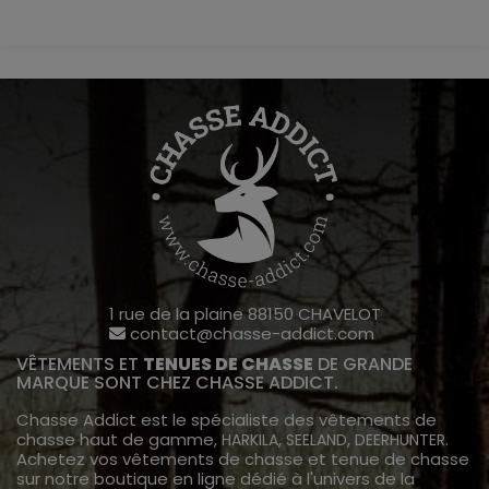
1 rue de la plaine 88150 CHAVELOT
contact@chasse-addict.com
VÊTEMENTS ET
TENUES DE CHASSE
DE GRANDE
MARQUE SONT CHEZ CHASSE ADDICT.
Chasse Addict est le spécialiste des vêtements de
chasse haut de gamme,
,
,
.
HARKILA
SEELAND
DEERHUNTER
Achetez vos vêtements de chasse et tenue de chasse
sur notre boutique en ligne dédié à l'univers de la