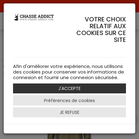
Livraison offerte à partir de 70 € de commande !
VOTRE CHOIX
RELATIF AUX
COOKIES SUR CE
Chemise Xxx Lady Femme
SITE
- Härkila
Chemise de chasse élégante et fonctionnelle pour
Afin d'améliorer votre expérience, nous utilisons
des cookies pour conserver vos informations de
chasseresses exigeantes.
connexion et fournir une connexion sécurisée.
J'ACCEPTE
Préférences de cookies
JE REFUSE