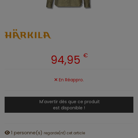
€
94,95
En Réappro.
M'avertir dès que ce produit
est disponible !
1
personne(s)
regarde(nt) cet article