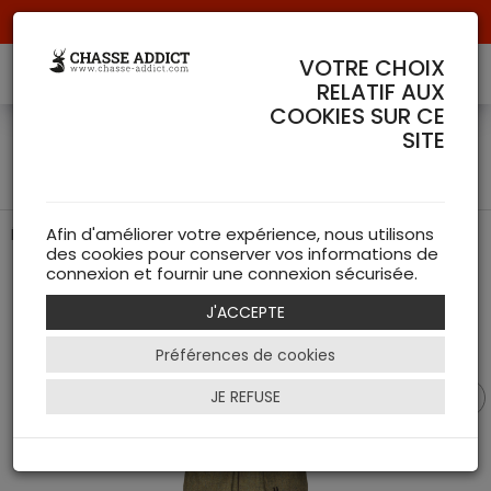
Livraison offerte à partir de 70 € de commande !
VOTRE CHOIX
RELATIF AUX
COOKIES SUR CE
Gilet Jura Tweed Femme -
SITE
Härkila
Élégance et Confort pour l'Extérieur
Afin d'améliorer votre expérience, nous utilisons
des cookies pour conserver vos informations de
connexion et fournir une connexion sécurisée.
J'ACCEPTE
Préférences de cookies
JE REFUSE