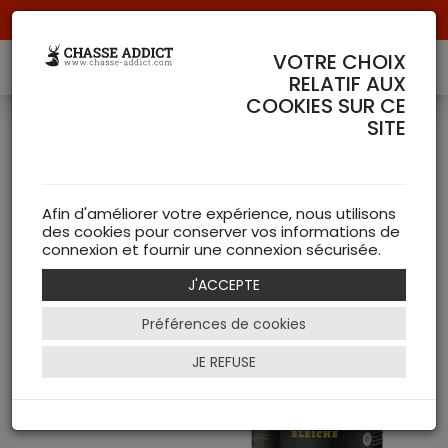
Livraison offerte à partir de 70 € de commande !
VOTRE CHOIX
RELATIF AUX
COOKIES SUR CE
PRODUIT DE LA MARQUE
SITE
3 Article(s)
BALLISTOL
Armurerie BALLISTOL
Afin d'améliorer votre expérience, nous utilisons
Entretien des armes (2)
des cookies pour conserver vos informations de
connexion et fournir une connexion sécurisée.
Equipements de Chasse BALLISTOL
Trophées (1)
J'ACCEPTE
Préférences de cookies
JE REFUSE