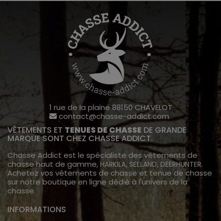
1 rue de la plaine 88150 CHAVELOT
contact@chasse-addict.com
VÊTEMENTS ET
TENUES DE CHASSE
DE GRANDE
MARQUE SONT CHEZ CHASSE ADDICT.
Chasse Addict est le spécialiste des vêtements de
chasse haut de gamme,
,
,
.
HARKILA
SEELAND
DEERHUNTER
Achetez vos vêtements de chasse et tenue de chasse
sur notre boutique en ligne dédié à l'univers de la
chasse.
INFORMATIONS