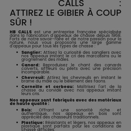
CALLS :
ATTIREZ LE GIBIER À COUP
SÛR !
HB CALLS
est une entreprise française spécialisée
dans la fabrication d'appeaux de chasse depuis 1968.
Forts de notre savoir-faire et de notre passion pour la
nature, nous vous proposons une large gamme
d'appeaux pour tous les types de chasse :
Sanglier:
Attisez la curiosité des sangliers avec
nos appeaux imitant le cri des marcassins ou le
grognement des mâles.
Canard:
Reproduisez le chant des canards
colverts, siffleurs ou pilets avec une précision
incomparable.
Chevreuil:
Attirez les chevreuils en imitant le
brame du mâle ou le bêlement des faons.
Corneille et corbeau:
Maîtrisez l'art de la
chasse au corvidé avec nos appeaux imitant
leurs cris.
Nos appeaux sont fabriqués avec des matériaux
de haute qualité :
Bois:
Offrant une sonorité riche et
authentique, nos appeaux en bois sont
appréciés des chasseurs traditionnels.
Plastique:
Résistants et légers, nos appeaux en
plastique sont parfaits pour les conditions de
chasse difficiles.