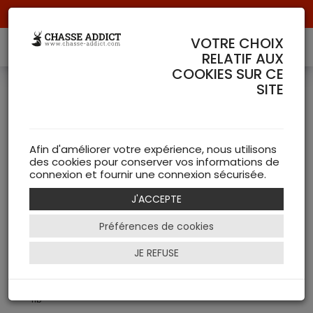
Livraison offerte à partir de 70 € de commande !
VOTRE CHOIX
RELATIF AUX
COOKIES SUR CE
PRODUIT DE LA MARQUE
SITE
12 Article(s)
HB CALLS
Equipements de Chasse HB CALLS
Afin d'améliorer votre expérience, nous utilisons
Appeaux (11)
des cookies pour conserver vos informations de
connexion et fournir une connexion sécurisée.
Vêtements de Chasse HB CALLS
T-Shirts et Polos (1)
J'ACCEPTE
Mots Clés recherchés :
Préférences de cookies
appeau
sangliers
JE REFUSE
renards
corneille
hb calls
hb