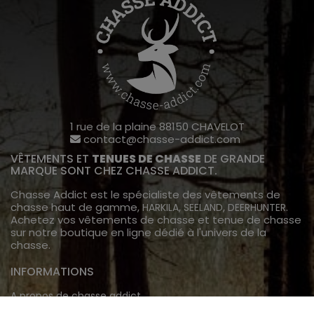
1 rue de la plaine 88150 CHAVELOT
contact@chasse-addict.com
VÊTEMENTS ET
TENUES DE CHASSE
DE GRANDE
MARQUE SONT CHEZ CHASSE ADDICT.
Chasse Addict est le spécialiste des vêtements de
chasse haut de gamme,
,
,
.
HARKILA
SEELAND
DEERHUNTER
Achetez vos vêtements de chasse et tenue de chasse
sur notre boutique en ligne dédié à l'univers de la
chasse.
INFORMATIONS
A propos de chasse addict
Livraison