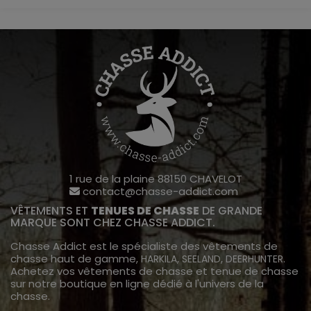
1 rue de la plaine 88150 CHAVELOT
contact@chasse-addict.com
VÊTEMENTS ET
TENUES DE CHASSE
DE GRANDE
MARQUE SONT CHEZ CHASSE ADDICT.
Chasse Addict est le spécialiste des vêtements de
chasse haut de gamme,
,
,
.
HARKILA
SEELAND
DEERHUNTER
Achetez vos vêtements de chasse et tenue de chasse
sur notre boutique en ligne dédié à l'univers de la
chasse.