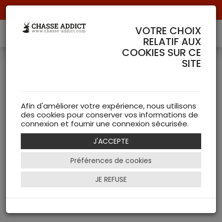
Livraison offerte à partir de 70 € de commande !
VOTRE CHOIX
RELATIF AUX
COOKIES SUR CE
PRODUIT DE LA MARQUE
SITE
0 Article(s)
SVEMKO SILENCIEUX
Afin d'améliorer votre expérience, nous utilisons
des cookies pour conserver vos informations de
Votre selection ne comporte aucun produit !
connexion et fournir une connexion sécurisée.
J'ACCEPTE
Préférences de cookies
JE REFUSE