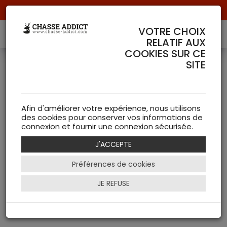
Livraison offerte à partir de 70 € de commande !
VOTRE CHOIX
RELATIF AUX
COOKIES SUR CE
PRODUIT DE LA MARQUE
SITE
1 Article(s)
THERMTEC
Armurerie THERMTEC
Afin d'améliorer votre expérience, nous utilisons
Lunettes & Points rouges (1)
des cookies pour conserver vos informations de
connexion et fournir une connexion sécurisée.
J'ACCEPTE
Préférences de cookies
JE REFUSE