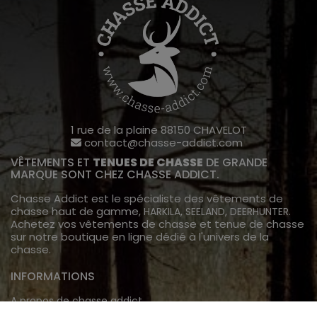
1 rue de la plaine 88150 CHAVELOT
contact@chasse-addict.com
VÊTEMENTS ET
TENUES DE CHASSE
DE GRANDE
MARQUE SONT CHEZ CHASSE ADDICT.
Chasse Addict est le spécialiste des vêtements de
chasse haut de gamme,
,
,
.
HARKILA
SEELAND
DEERHUNTER
Achetez vos vêtements de chasse et tenue de chasse
sur notre boutique en ligne dédié à l'univers de la
chasse.
INFORMATIONS
A propos de chasse addict
Livraison