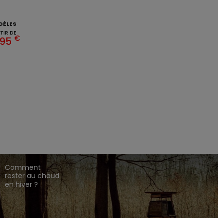
DÈLES
TIR DE
€
,95
EZ CHASSE ADDICT.
 de gamme,
,
,
.
HARKILA
SEELAND
DEERHUNTER
ique en ligne dédié à l'univers de la chasse.
CONSEILS DE
CHASSE
Comment
rester au chaud
en hiver ?