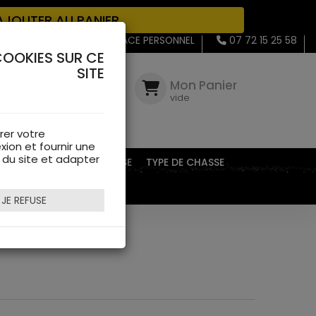
JOUTER AU PANIER
MON ESPACE PERSONNEL
07 72 15 25 58
COOKIES SUR CE
SITE
Mon
Compte
Mon Panier
connectez-
vide
vous
rer votre
xion et fournir une
s du site et adapter
EQUIPEMENTS DE CHASSE
TYPE DE CHASSE
JE REFUSE