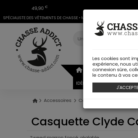
€
49,90
SPÉCIALISTE DES VÊTEMENTS DE CHASSE • MAGASIN DE CHASSE & ARMU
Les cookies sont im
expérience, nous ut
connexion sûre, coll
ARMURERIE
VÊTEMEN
le contenu à vos cen
IDÉES CADEAUX
J'ACCEPT
Accessoires
Casquettes
Casquette
Casquette Clyde C
Tweed marron foncé, réglable