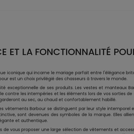
CE ET LA FONCTIONNALITÉ POU
e iconique qui incarne le mariage parfait entre l'élégance brit
our est un choix privilégié des chasseurs à travers le monde.
té exceptionnelle de ses produits. Les vestes et manteaux B
e contre les intempéries et les éléments lors de vos sorties de c
 garderont au sec, au chaud et confortablement habillé.
es vêtements Barbour se distinguent par leur style intemporel et
tinctive, sont devenues des symboles de la marque. Elles allient
égante et authentique.
de vous proposer une large sélection de vêtements et accesso