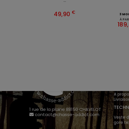
...
€
49,90
3 MO
À PAR
189
VÊTEM
Chasse
Achete
INFOR
A propo
Livraiso
TECHN
1 rue de la plaine 88150 CHAVELOT
contact@chasse-addict.com
Veste d
gore te