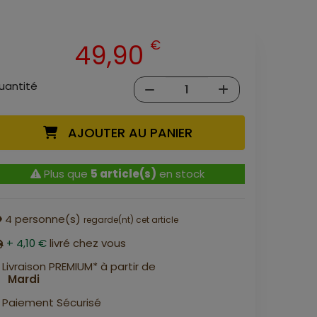
€
49,90
uantité
AJOUTER AU PANIER
Plus que
5 article(s)
en stock
4
personne(s)
regarde(nt) cet article
+ 4,10 €
livré chez vous
Livraison PREMIUM* à partir de
Mardi
Paiement Sécurisé