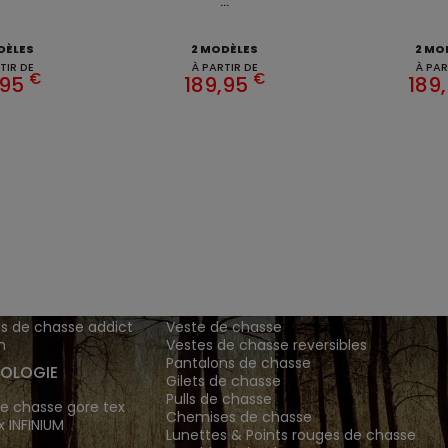
...
DÈLES
2 MODÈLES
2 MO
TIR DE
À PARTIR DE
À PAR
€
€
,95
189,95
189
ENTS ET
TENUES DE CHASSE
DE GRANDE MARQUE SONT CH
 Addict est le spécialiste des vêtements de chasse haut
z vos vêtements de chasse et tenue de chasse sur notre bout
MATIONS
ARTICLES DE CHASSE
s de chasse addict
Veste de chasse
n
Vestes de chasse reversibles
Pantalons de chasse
OLOGIE
Gilets de chasse
Pulls de chasse
e chasse gore tex
Chemises de chasse
x INFINIUM
Lunettes & Points rouges de chasse