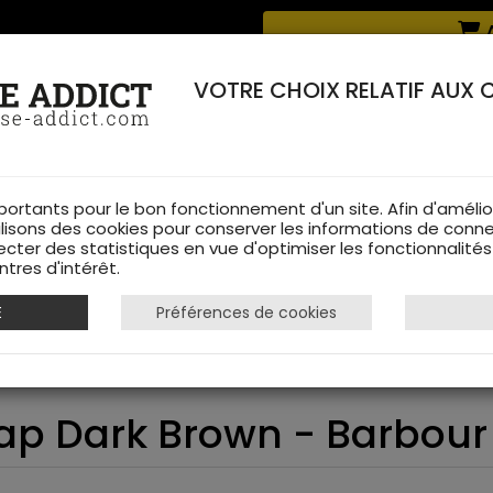
Livraison offerte à partir de 70 € de commande !
A
RERIE DANS LES VOSGES & SUR INTERNET
VOTRE CHOIX RELATIF AUX 
portants pour le bon fonctionnement d'un site. Afin d'amélio
ilisons des cookies pour conserver les informations de conne
ecter des statistiques en vue d'optimiser les fonctionnalité
TS DE CHASSE
RAYON FEMME
CHAUSSURES
ACCESSOIRES
tres d'intérêt.
E
Préférences de cookies
 Clyde Cap Dark Brown - Barbour
ap Dark Brown - Barbour