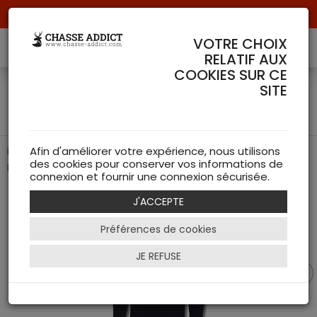
Livraison offerte à partir de 70 € de commande !
VOTRE CHOIX
RELATIF AUX
COOKIES SUR CE
Pull Holden Half zip Bleu -
SITE
Barbour
Élégance décontractée avec la touche authentique de
Afin d'améliorer votre expérience, nous utilisons
des cookies pour conserver vos informations de
Barbour
connexion et fournir une connexion sécurisée.
J'ACCEPTE
Préférences de cookies
JE REFUSE