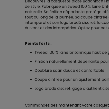
Découvrez la casquette plate Badanloch Härk
de style. Fabriquée en tweed 100 % laine bri
naturelle. Sa finition déperlante protège eff
tout au long de la journée. Sa coupe cintrée 
intemporel et son logo brodé discret, la ca
du vent et des intempéries. Optez pour cet
Points forts :
Tweed 100 % laine britannique haut d
Finition naturellement déperlante pou
Doublure satin douce et confortable
Coupe cintrée pour un ajustement parf
Logo brodé discret, gage d’authenticité
Commandez dès maintenant votre casquette B