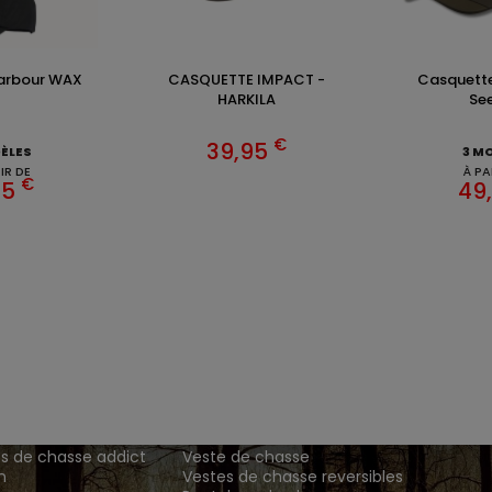
arbour WAX
CASQUETTE IMPACT -
Casquette 
HARKILA
Se
€
39,95
ÈLES
3 M
IR DE
À PA
€
95
49
ENTS ET
TENUES DE CHASSE
DE GRANDE MARQUE SONT CH
 Addict est le spécialiste des vêtements de chasse haut
z vos vêtements de chasse et tenue de chasse sur notre bout
MATIONS
ARTICLES DE CHASSE
s de chasse addict
Veste de chasse
n
Vestes de chasse reversibles