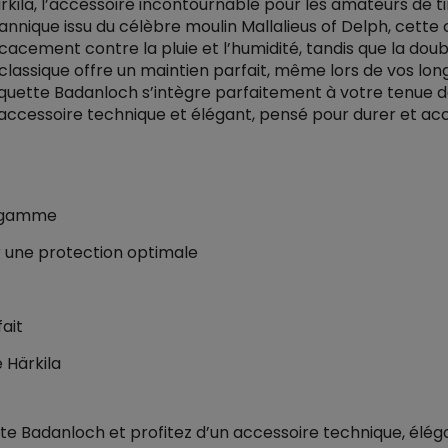
ila, l’accessoire incontournable pour les amateurs de tir
tannique issu du célèbre moulin Mallalieus of Delph, cette
icacement contre la pluie et l’humidité, tandis que la dou
classique offre un maintien parfait, même lors de vos long
squette Badanloch s’intègre parfaitement à votre tenue d
 accessoire technique et élégant, pensé pour durer et 
e gamme
r une protection optimale
ait
 Härkila
adanloch et profitez d’un accessoire technique, élégant