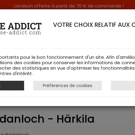
Livraison offerte à partir de 70 € de commande !
RERIE DANS LES VOSGES & SUR INTERNET
VOTRE CHOIX RELATIF AUX 
portants pour le bon fonctionnement d'un site. Afin d'amélio
ilisons des cookies pour conserver les informations de conne
ecter des statistiques en vue d'optimiser les fonctionnalité
TS DE CHASSE
RAYON FEMME
CHAUSSURES
ACCESSOIRES
tres d'intérêt.
E
Préférences de cookies
 Plate Badanloch - Härkila
danloch - Härkila
tte Badanloch