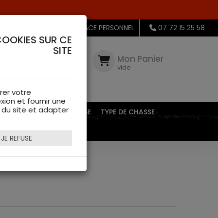
MON ESPACE PERSONNEL
07 72 15 25 58
COOKIES SUR CE
SITE
Mon
Compte
Mon Panier
connectez-
vide
vous
rer votre
xion et fournir une
s du site et adapter
EQUIPEMENTS DE CHASSE
TYPE DE CHASSE
JE REFUSE