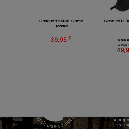
Casquette Modi Camo
Casquette B
Härkila
€
39,95
4 MOD
À PART
49,
VÊTEM
Chasse
Achete
INFOR
A propo
Livraiso