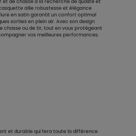
 et de chasse à la recherche de qualité et
 casquette allie robustesse et élégance
blure en satin garantit un confort optimal
ues sorties en plein air. Avec son design
e chasse ou de tir, tout en vous protégeant
accompagner vos meilleures performances.
 et durable qui fera toute la différence