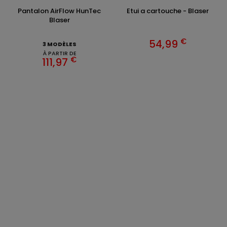
Pantalon AirFlow HunTec
Etui a cartouche - Blaser
Blaser
€
54,99
3 MODÈLES
À PARTIR DE
€
111,97