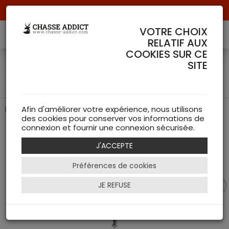
Livraison offerte à partir de 70 € de commande !
VOTRE CHOIX
RELATIF AUX
COOKIES SUR CE
Bob / Chapeau Camo
SITE
Huntec - Blaser
Protection et camouflage optimal pour la chasse active
Afin d'améliorer votre expérience, nous utilisons
des cookies pour conserver vos informations de
connexion et fournir une connexion sécurisée.
J'ACCEPTE
Préférences de cookies
JE REFUSE