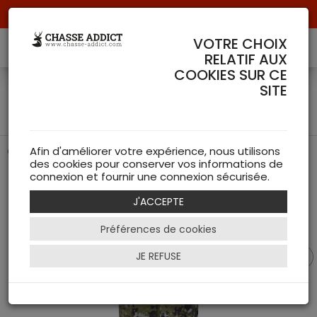
Livraison offerte à partir de 70 € de commande !
VOTRE CHOIX
RELATIF AUX
COOKIES SUR CE
Gilet réversible Endeavor -
SITE
Blaser
Gilet technique réversible pour l'approche
Afin d'améliorer votre expérience, nous utilisons
des cookies pour conserver vos informations de
connexion et fournir une connexion sécurisée.
J'ACCEPTE
Préférences de cookies
JE REFUSE