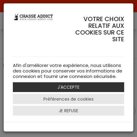
Livraison offerte à partir de 70 € de commande !
VOTRE CHOIX
RELATIF AUX
COOKIES SUR CE
Attaches Métalliques pour
SITE
Blaser - Riserva
Fonctionnalité et Sécurité
Afin d'améliorer votre expérience, nous utilisons
des cookies pour conserver vos informations de
connexion et fournir une connexion sécurisée.
J'ACCEPTE
Préférences de cookies
JE REFUSE