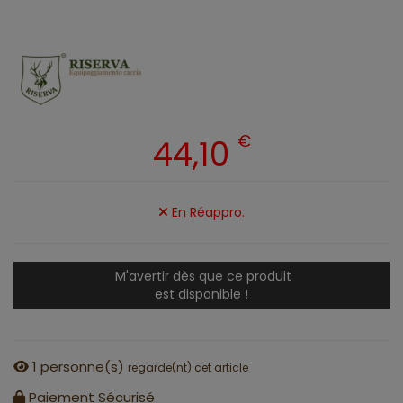
€
44,10
En Réappro.
M'avertir dès que ce produit
est disponible !
1
personne(s)
regarde(nt) cet article
Paiement Sécurisé