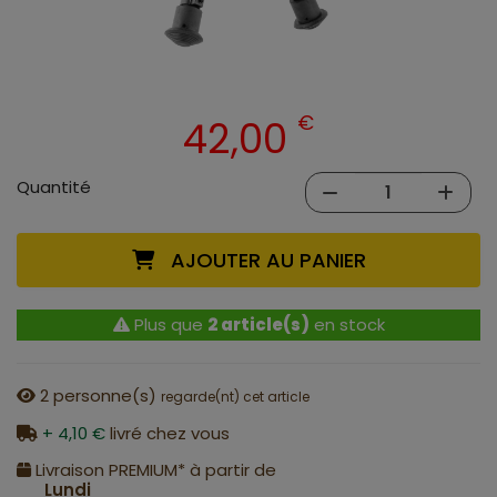
€
42,00
Quantité
AJOUTER AU PANIER
Plus que
2 article(s)
en stock
2
personne(s)
regarde(nt) cet article
+ 4,10 €
livré chez vous
Livraison PREMIUM* à partir de
Lundi