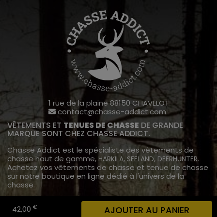
1 rue de la plaine 88150 CHAVELOT
contact@chasse-addict.com
VÊTEMENTS ET
TENUES DE CHASSE
DE GRANDE
MARQUE SONT CHEZ CHASSE ADDICT.
Chasse Addict est le spécialiste des vêtements de
chasse haut de gamme,
,
,
.
HARKILA
SEELAND
DEERHUNTER
Achetez vos vêtements de chasse et tenue de chasse
sur notre boutique en ligne dédié à l'univers de la
chasse.
INFORMATIONS
€
42,00
AJOUTER AU PANIER