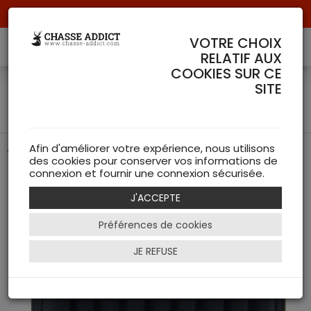
Livraison offerte à partir de 70 € de commande !
VOTRE CHOIX
RELATIF AUX
COOKIES SUR CE
Cartouchière de crosse - 9
SITE
balles
Accès rapide à vos balles
Afin d'améliorer votre expérience, nous utilisons
des cookies pour conserver vos informations de
connexion et fournir une connexion sécurisée.
J'ACCEPTE
Préférences de cookies
JE REFUSE