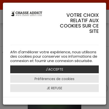
Livraison offerte à partir de 70 € de commande !
VOTRE CHOIX
RELATIF AUX
COOKIES SUR CE
Benelli Lupo synthétique
SITE
Cal.300 fileté
carabine à verrou Benelli Lupo de chez Benelli
Afin d'améliorer votre expérience, nous utilisons
des cookies pour conserver vos informations de
connexion et fournir une connexion sécurisée.
J'ACCEPTE
Préférences de cookies
JE REFUSE