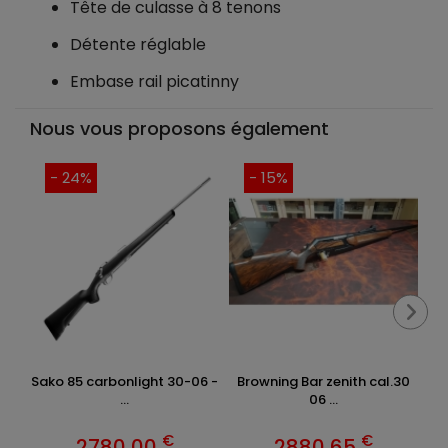
Tête de culasse à 8 tenons
Détente réglable
Embase rail picatinny
Nous vous proposons également
- 24%
- 15%
Sako 85 carbonlight 30-06 -
Browning Bar zenith cal.30
...
06 ...
€
€
2780,00
2880,65