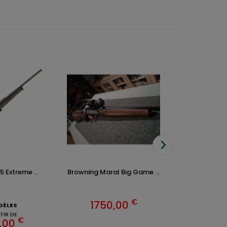
 Extreme ...
Browning Maral Big Game ...
Carabine Kippla
€
1750,00
1595
DÈLES
TIR DE
€
,00