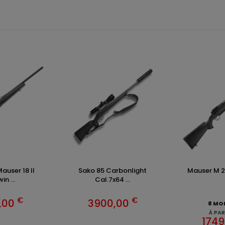
auser 18 II
Sako 85 Carbonlight
Mauser M 25
n ...
Cal.7x64 ...
€
€
,00
3900,00
8 MO
À PAR
1749