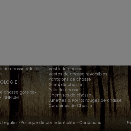
ENTS ET
TENUES DE CHASSE
DE GRANDE MARQUE SONT CH
 Addict est le spécialiste des vêtements de chasse haut
z vos vêtements de chasse et tenue de chasse sur notre bout
MATIONS
ARTICLES DE CHASSE
s de chasse addict
Veste de chasse
n
Vestes de chasse reversibles
Pantalons de chasse
OLOGIE
Gilets de chasse
Pulls de chasse
e chasse gore tex
Chemises de chasse
x INFINIUM
Lunettes & Points rouges de chasse
Carabines de Chasse
 Légales
Politique de confidentialité
Conditions
•
-
Pr