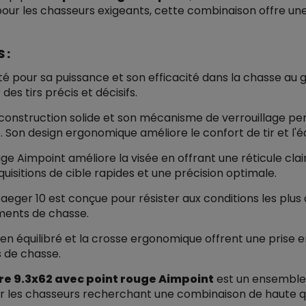
pour les chasseurs exigeants, cette combinaison offre u
 :
té pour sa puissance et son efficacité dans la chasse au g
des tirs précis et décisifs.
construction solide et son mécanisme de verrouillage per
. Son design ergonomique améliore le confort de tir et l'éq
uge Aimpoint améliore la visée en offrant une réticule cl
quisitions de cible rapides et une précision optimale.
aeger 10 est conçue pour résister aux conditions les plus di
ments de chasse.
ien équilibré et la crosse ergonomique offrent une prise e
s de chasse.
bre 9.3x62 avec point rouge Aimpoint
est un ensemble 
 pour les chasseurs recherchant une combinaison de haute