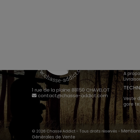
VÊTEM
Chasse
Achete
INFOR
A propo
Livraiso
TECHN
1 rue de la plaine 88150 CHAVELOT
contact@chasse-addict.com
Veste d
gore te
Mentions
© 2026 Chasse Addict - Tous droits réservés -
Générales de Vente