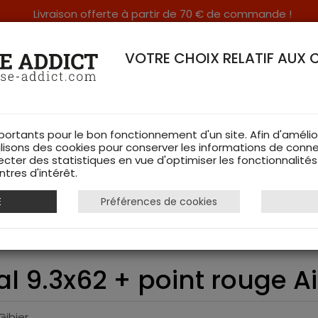
Livraison offerte à partir de 70 € de commande !
RERIE DANS LES VOSGES & SUR INTERNET
VOTRE CHOIX RELATIF AUX 
portants pour le bon fonctionnement d'un site. Afin d'amélio
ilisons des cookies pour conserver les informations de conne
ecter des statistiques en vue d'optimiser les fonctionnalité
TS DE CHASSE
RAYON FEMME
CHAUSSURES
ACCESSOIRES
tres d'intérêt.
E
Préférences de cookies
nel Jaeger 10 cal 9.3x62 + point rouge Aimpoint - Occasi
al 9.3x62 + point rouge 
Gibier