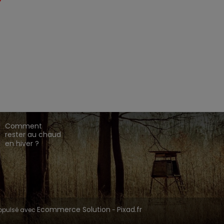
EZ CHASSE ADDICT.
 de gamme,
,
,
.
HARKILA
SEELAND
DEERHUNTER
ique en ligne dédié à l'univers de la chasse.
CONSEILS DE
CHASSE
Comment
rester au chaud
en hiver ?
Ecommerce Solution
Pixad.fr
opulsé avec
-