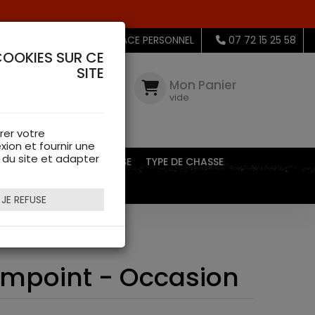
MON ESPACE PERSONNEL
07 72 15 25 58
COOKIES SUR CE
SITE
Mon
Compte
Mon Panier
connectez-
vide
vous
rer votre
xion et fournir une
s du site et adapter
EQUIPEMENTS DE CHASSE
TYPE DE CHASSE
JE REFUSE
on
Aimpoint - Occasion