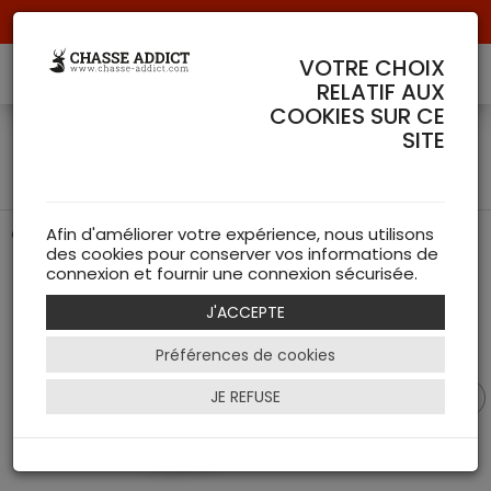
Livraison offerte à partir de 70 € de commande !
VOTRE CHOIX
RELATIF AUX
COOKIES SUR CE
Chaussures Roebuck
SITE
Hunter Sneaker Härkila
Chaussures de chasse camouflage de chez Härkila
Afin d'améliorer votre expérience, nous utilisons
des cookies pour conserver vos informations de
connexion et fournir une connexion sécurisée.
J'ACCEPTE
Préférences de cookies
JE REFUSE