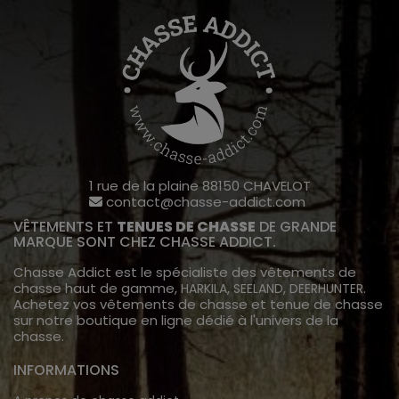
1 rue de la plaine 88150 CHAVELOT
contact@chasse-addict.com
VÊTEMENTS ET
TENUES DE CHASSE
DE GRANDE
MARQUE SONT CHEZ CHASSE ADDICT.
Chasse Addict est le spécialiste des vêtements de
chasse haut de gamme,
,
,
.
HARKILA
SEELAND
DEERHUNTER
Achetez vos vêtements de chasse et tenue de chasse
sur notre boutique en ligne dédié à l'univers de la
chasse.
INFORMATIONS