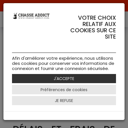
Livraison offerte à partir de 70 € de commande !
VOTRE CHOIX
RELATIF AUX
COOKIES SUR CE
Conseils et Astuces
>
Conseils de Chasse
SITE
Addict
Comment réaliser
Afin d'améliorer votre expérience, nous utilisons
un retour ?
des cookies pour conserver vos informations de
connexion et fournir une connexion sécurisée.
J'ACCEPTE
Préférences de cookies
Politique de retour:
JE REFUSE