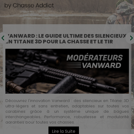
VANWARD : LE GUIDE ULTIME DES SILENCIEUX
EN TITANE 3D POUR LA CHASSE ET LE TIR
Découvrez l'innovation Vanward : des silencieux en Titane 3D
ultra-légers et sans entretien, adaptables sur toutes vos
é
carabines grâce à un système unique de bagues
u
interchangeables. Performance, robustesse et modularité
e
garanties pour toutes vos chasses.
é
Lire la Suite