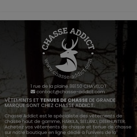
1 rue de la plaine 88150 CHAVELOT
contact@chasse-addict.com
VÊTEMENTS ET
TENUES DE CHASSE
DE GRANDE
MARQUE SONT CHEZ CHASSE ADDICT.
Chasse Addict est le spécialiste des vêtements de
chasse haut de gamme,
,
,
.
HARKILA
SEELAND
DEERHUNTER
Achetez vos vêtements de chasse et tenue de chasse
sur notre boutique en ligne dédié à l'univers de la