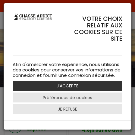
Livraison offerte à partir de 70 € de commande !
VOTRE CHOIX
RELATIF AUX
COOKIES SUR CE
SITE
Afin d'améliorer votre expérience, nous utilisons
des cookies pour conserver vos informations de
connexion et fournir une connexion sécurisée.
J'ACCEPTE
Préférences de cookies
Retour ou
Paiement en ligne
échange
Sécurisé
JE REFUSE
Gratuit
Expédition
Express
4.8/5 sur 80 avis