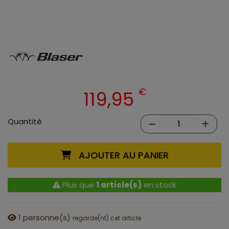
€
119,95
Quantité
AJOUTER AU PANIER
Plus que
1 article(s)
en stock
1
personne(s)
regarde(nt) cet article