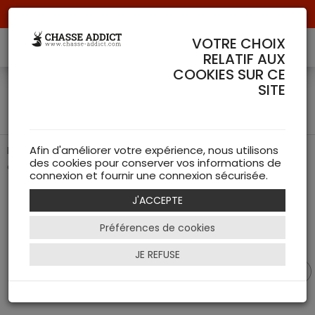
Livraison offerte à partir de 70 € de commande !
VOTRE CHOIX
RELATIF AUX
COOKIES SUR CE
Fourreau Blaser Essential
SITE
HunTec Camo 115 cm
Housse de protection robuste et zippée pour carabine
Afin d'améliorer votre expérience, nous utilisons
des cookies pour conserver vos informations de
de chasse.
connexion et fournir une connexion sécurisée.
J'ACCEPTE
Préférences de cookies
JE REFUSE