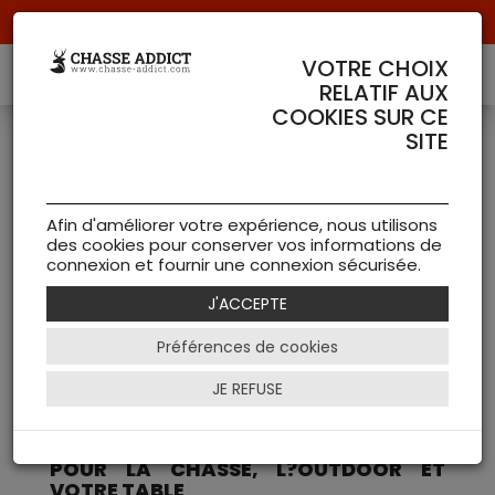
Livraison offerte à partir de 70 € de commande !
VOTRE CHOIX
RELATIF AUX
COOKIES SUR CE
Conseils et Astuces
>
Conseils de Chasse
SITE
Addict
Opinel : Le Couteau
Afin d'améliorer votre expérience, nous utilisons
Indispensable pour
des cookies pour conserver vos informations de
connexion et fournir une connexion sécurisée.
la Chasse, l?
J'ACCEPTE
Outdoor et Votre
Préférences de cookies
Cuisine
JE REFUSE
OPINEL : DES COUTEAUX DE QUALITÉ
POUR LA CHASSE, L?OUTDOOR ET
VOTRE TABLE