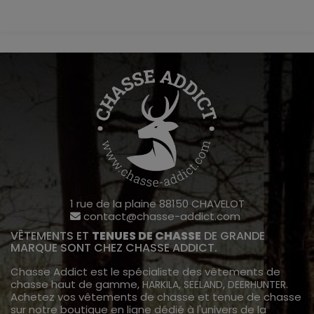
1 rue de la plaine 88150 CHAVELOT
contact@chasse-addict.com
VÊTEMENTS ET
TENUES DE CHASSE
DE GRANDE
MARQUE SONT CHEZ CHASSE ADDICT.
Chasse Addict est le spécialiste des vêtements de
chasse haut de gamme,
,
,
.
HARKILA
SEELAND
DEERHUNTER
Achetez vos vêtements de chasse et tenue de chasse
sur notre boutique en ligne dédié à l'univers de la