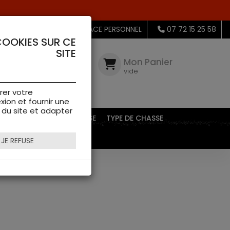
MON ESPACE PERSONNEL
07 72 15 25 58
COOKIES SUR CE
SITE
Mon
Compte
Mon Panier
connectez-
vide
vous
rer votre
xion et fournir une
s du site et adapter
EQUIPEMENTS DE CHASSE
TYPE DE CHASSE
JE REFUSE