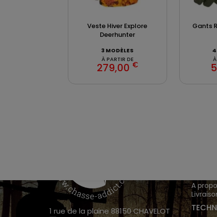
Veste Hiver Explore
Gants 
Deerhunter
3 MODÈLES
4
À PARTIR DE
À
€
279,00
5
VÊTEM
Chasse
Achete
INFOR
A propo
Livraiso
TECHN
1 rue de la plaine 88150 CHAVELOT