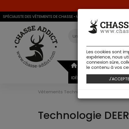
SPÉCIALISTE DES VÊTEMENTS DE CHASSE • MAGASIN DE CHASSE & ARMU
Les cookies sont im
expérience, nous ut
connexion sûre, coll
ARMURERIE
VÊTEMEN
le contenu à vos cen
IDÉES CADEAUX
J'ACCEPT
Vêtements Techniques
>
DEER-TEX
Technologie DEE