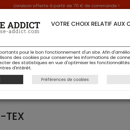
Livraison offerte à partir de 70 € de commande !
RERIE DANS LES VOSGES & SUR INTERNET
VOTRE CHOIX RELATIF AUX 
portants pour le bon fonctionnement d'un site. Afin d'amélio
ilisons des cookies pour conserver les informations de conne
ecter des statistiques en vue d'optimiser les fonctionnalité
TS DE CHASSE
RAYON FEMME
CHAUSSURES
ACCESSOIRES
tres d'intérêt.
E
Préférences de cookies
R-TEX