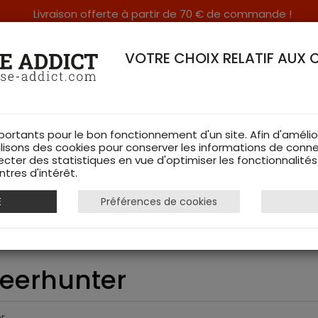
Livraison offerte à partir de 70 € de commande !
RERIE DANS LES VOSGES & SUR INTERNET
VOTRE CHOIX RELATIF AUX 
portants pour le bon fonctionnement d'un site. Afin d'amélio
ilisons des cookies pour conserver les informations de conne
ecter des statistiques en vue d'optimiser les fonctionnalité
TS DE CHASSE
RAYON FEMME
CHAUSSURES
ACCESSOIRES
tres d'intérêt.
E
Préférences de cookies
antalon Mallard Deerhunter
Deerhunter
r