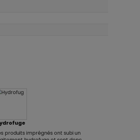
ydrofuge
es produits imprégnés ont subi un
raitement hydrofuge et sont donc