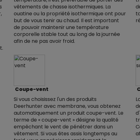
s
vêtements de chasse isothermiques. La
d
,
ouatine ou la propriété isothermique ont pour
t
but de vous tenir au chaud. Il est important
r
de pouvoir maintenir une température
t
corporelle stable tout au long de la journée
afin de ne pas avoir froid.
t.
Coupe-vent
C
Si vous choisissez l'un des produits
L
Deerhunter avec membrane, vous obtenez
d
automatiquement un produit coupe-vent. Le
d
t
terme de « coupe-vent » désigne la qualité
t
empêchant le vent de pénétrer dans un
C
vêtement. Si vous êtes assis longtemps au
a