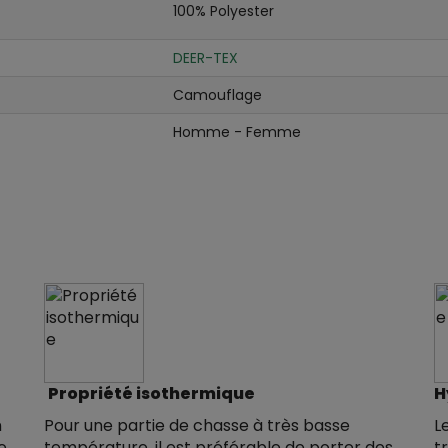
100% Polyester
DEER-TEX
Camouflage
Homme - Femme
Propriété isothermique
H
n
Pour une partie de chasse à très basse
L
e
température, il est préférable de porter des
t