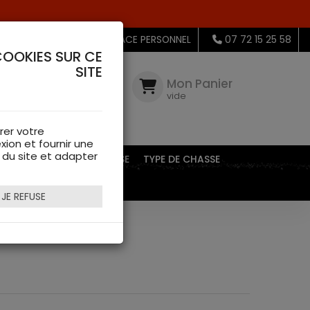
MON ESPACE PERSONNEL
07 72 15 25 58
COOKIES SUR CE
SITE
Mon
Compte
Mon Panier
connectez-
vide
vous
rer votre
xion et fournir une
s du site et adapter
EQUIPEMENTS DE CHASSE
TYPE DE CHASSE
JE REFUSE