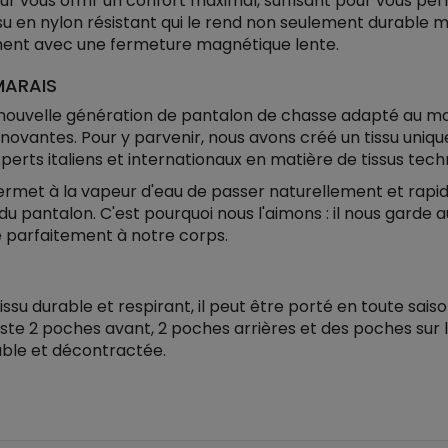
r vous offrir un confort maximal, suffisant pour vous pe
ssu en nylon résistant qui le rend non seulement durable m
erment avec une fermeture magnétique lente.
MARAIS
ouvelle génération de pantalon de chasse adapté au marais
innovantes. Pour y parvenir, nous avons créé un tissu uniq
perts italiens et internationaux en matière de tissus tech
i permet à la vapeur d'eau de passer naturellement et rapi
 pantalon. C'est pourquoi nous l'aimons : il nous garde a
pte parfaitement à notre corps.
su durable et respirant, il peut être porté en toute saison.
existe 2 poches avant, 2 poches arrières et des poches sur
able et décontractée.