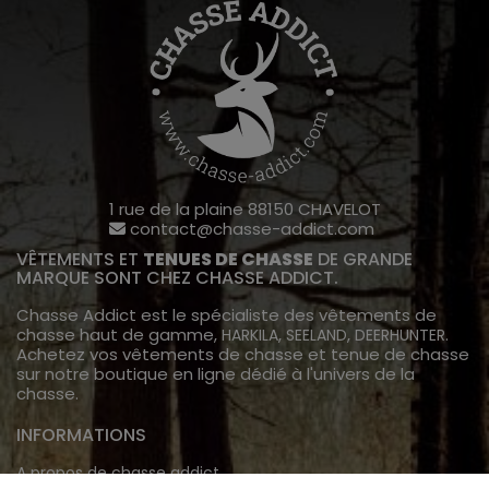
1 rue de la plaine 88150 CHAVELOT
contact@chasse-addict.com
VÊTEMENTS ET
TENUES DE CHASSE
DE GRANDE
MARQUE SONT CHEZ CHASSE ADDICT.
Chasse Addict est le spécialiste des vêtements de
chasse haut de gamme,
,
,
.
HARKILA
SEELAND
DEERHUNTER
Achetez vos vêtements de chasse et tenue de chasse
sur notre boutique en ligne dédié à l'univers de la
chasse.
INFORMATIONS
A propos de chasse addict