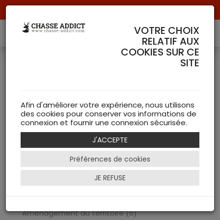
Livraison offerte à partir de 70 € de commande !
VOTRE CHOIX
RELATIF AUX
COOKIES SUR CE
PRODUIT DE LA MARQUE
SITE
29 Article(s)
FRITZMANN
Accessoires FRITZMANN
Afin d'améliorer votre expérience, nous utilisons
Accessoires (5)
des cookies pour conserver vos informations de
connexion et fournir une connexion sécurisée.
Chien (2)
Armurerie FRITZMANN
J'ACCEPTE
Arme de défense (1)
Préférences de cookies
Equipements de Chasse FRITZMANN
Coutellerie (3)
JE REFUSE
Transport du gibier (4)
Appeaux (1)
Amenagement du territoire (6)