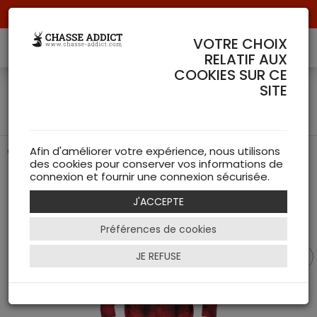
Livraison offerte à partir de 70 € de commande !
VOTRE CHOIX
RELATIF AUX
COOKIES SUR CE
Chemise Driven Hunt
SITE
Flannel Rouge - Härkila
Chemise de chasse de chez Härkila
Afin d'améliorer votre expérience, nous utilisons
des cookies pour conserver vos informations de
connexion et fournir une connexion sécurisée.
J'ACCEPTE
Préférences de cookies
JE REFUSE