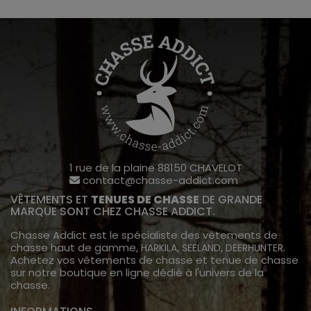
1 rue de la plaine 88150 CHAVELOT
contact@chasse-addict.com
VÊTEMENTS ET
TENUES DE CHASSE
DE GRANDE
MARQUE SONT CHEZ CHASSE ADDICT.
Chasse Addict est le spécialiste des vêtements de
chasse haut de gamme,
,
,
.
HARKILA
SEELAND
DEERHUNTER
Achetez vos vêtements de chasse et tenue de chasse
sur notre boutique en ligne dédié à l'univers de la
chasse.