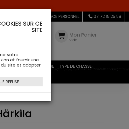
MON ESPACE PERSONNEL
07 72 15 25 58
COOKIES SUR CE
SITE
Mon
Compte
Mon Panier
connectez-
vide
vous
rer votre
xion et fournir une
s du site et adapter
EQUIPEMENTS DE CHASSE
TYPE DE CHASSE
JE REFUSE
Härkila