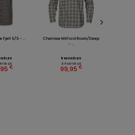
Fjell S/S - ...
Chemise Milford Rosin/Deep
Chemise O
- ...
G
ODÈLES
5 MODÈLES
7 
RTIR DE
À PARTIR DE
À 
€
€
,95
99,95
5
EZ CHASSE ADDICT.
 de gamme,
,
,
.
HARKILA
SEELAND
DEERHUNTER
ique en ligne dédié à l'univers de la chasse.
CONSEILS DE