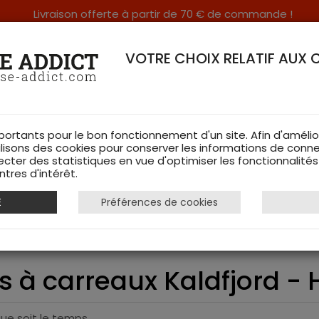
Livraison offerte à partir de 70 € de commande !
RERIE DANS LES VOSGES & SUR INTERNET
VOTRE CHOIX RELATIF AUX 
portants pour le bon fonctionnement d'un site. Afin d'amélio
ilisons des cookies pour conserver les informations de conne
ecter des statistiques en vue d'optimiser les fonctionnalité
TS DE CHASSE
RAYON FEMME
CHAUSSURES
ACCESSOIRES
tres d'intérêt.
E
Préférences de cookies
hemise en Velours à carreaux Kaldfjord - Härkila
 à carreaux Kaldfjord - 
ue soit le temps.