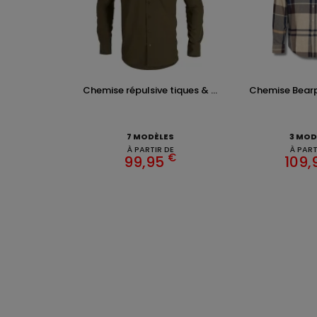
Chemise répulsive tiques & ...
Chemise Bearpa
7 MODÈLES
3 MOD
À PARTIR DE
À PART
€
99,95
109,
VÊTEM
Chasse
Achete
INFOR