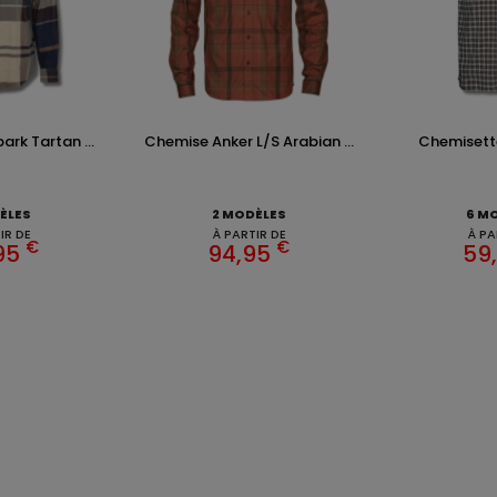
rk Tartan ...
Chemise Anker L/S Arabian ...
Chemisette 
ÈLES
2 MODÈLES
6 M
IR DE
À PARTIR DE
À PA
€
€
95
94,95
59
ENTS ET
TENUES DE CHASSE
DE GRANDE MARQUE SONT CH
 Addict est le spécialiste des vêtements de chasse haut
z vos vêtements de chasse et tenue de chasse sur notre bout
MATIONS
ARTICLES DE CHASSE