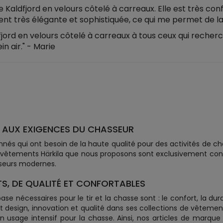
se Kaldfjord en velours côtelé à carreaux. Elle est très c
nt très élégante et sophistiquée, ce qui me permet de la 
rd en velours côtelé à carreaux à tous ceux qui recher
in air." - Marie
 AUX EXIGENCES DU CHASSEUR
nnés qui ont besoin de la haute qualité pour des activités de 
 vêtements Härkila que nous proposons sont exclusivement conç
seurs modernes.
S, DE QUALITÉ ET CONFORTABLES
e nécessaires pour le tir et la chasse sont : le confort, la dur
nt design, innovation et qualité dans ses collections de vêteme
un usage intensif pour la chasse. Ainsi, nos articles de marqu